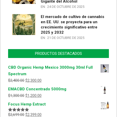
Gigante del Alcohol
EN:
24 DE OCTUBRE DE 2025
El mercado de cultivo de cannabis
en EE. UU. se proyecta para un
crecimiento significativo entre
2025 y 2032
EN:
21 DE OCTUBRE DE 2025
PRODUCTOS DESTACADOS
CBD Organic Hemp Mexico 3000mg 30ml Full
Spectrum
$
2,400.00
$
2,300.00
EMACBD Concentrado 5000mg
$
1,300.00
$
1,200.00
Focus Hemp Extract
$
2,699.00
$
2,399.00
Valorado