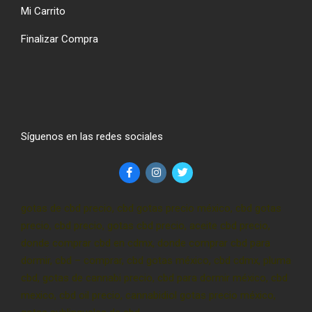
Mi Carrito
Finalizar Compra
Síguenos en las redes sociales
gotas de cbd precio, cbd gotas precio méxico, cbd gotas
precio, cbd precio, gotas cbd precio, aceite cbd precio,
donde comprar cbd en cdmx, donde comprar cbd para
dormir, cbd – comprar, cbd gotas méxico, cbd cdmx, pluma
cbd, gotas de cannabi precio, cbd para dormir méxico, cbd
mexico, cbd oil precio, cannabidiol gotas precio méxico,