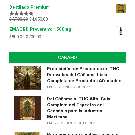
con
5.00
de
Destilado Premium
5
$
4,700.00
$
4,650.00
Valorado
con
5.00
de
EMACBD Preventivo 1500mg
5
$
800.00
$
700.00
CAÑAMO
Prohibición de Productos de THC
Derivados del Cáñamo: Lista
Completa de Productos Afectados
EN:
2 DE ENERO DE 2026
Del Cáñamo al THC Alto: Guía
Completa del Espectro del
Cannabis para la Industria
Mexicana
EN:
24 DE OCTUBRE DE 2025
Perú empezará a cultivar cáñamo,