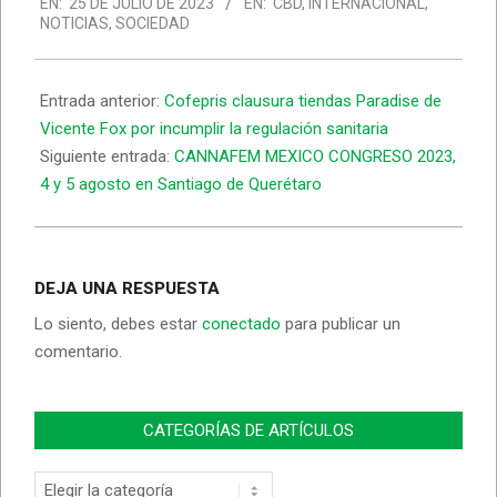
EN:
25 DE JULIO DE 2023
EN:
CBD
,
INTERNACIONAL
,
07-
NOTICIAS
,
SOCIEDAD
25
Entrada anterior:
Cofepris clausura tiendas Paradise de
Vicente Fox por incumplir la regulación sanitaria
Siguiente entrada:
CANNAFEM MEXICO CONGRESO 2023,
4 y 5 agosto en Santiago de Querétaro
DEJA UNA RESPUESTA
Lo siento, debes estar
conectado
para publicar un
comentario.
CATEGORÍAS DE ARTÍCULOS
Categorías