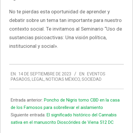
No te pierdas esta oportunidad de aprender y
debatir sobre un tema tan importante para nuestro
contexto social. Te invitamos al Seminario “Uso de
sustancias psicoactivas: Una visión política,
institucional y social».
2023-
EN:
14 DE SEPTIEMBRE DE 2023
EN:
EVENTOS
09-
PASADOS
,
LEGAL
,
NOTICIAS MÉXICO
,
SOCIEDAD
14
Entrada anterior:
Poncho de Nigris tomo CBD en la casa
de los Famosos para sobrellevar el aislamiento
Siguiente entrada:
El significado histórico del Cannabis
sativa en el manuscrito Dioscórides de Viena 512 DC