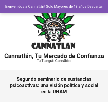
Saltar
Bienvenidos a Cannatlán! Solo Mayores de 18 años
Descartar
al
contenido
Cannatlán, Tu Mercado de Confianza
Tu Tianguis Cannábico
Menú
Segundo seminario de sustancias
de
navegación
psicoactivas: una visión política y social
principal
en la UNAM