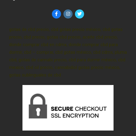
gotas de cbd precio, cbd gotas precio méxico, cbd gotas
precio, cbd precio, gotas cbd precio, aceite cbd precio,
donde comprar cbd en cdmx, donde comprar cbd para
dormir, cbd – comprar, cbd gotas méxico, cbd cdmx, pluma
cbd, gotas de cannabi precio, cbd para dormir méxico, cbd
mexico, cbd oil precio, cannabidiol gotas precio méxico,
gotas sublinguales de cbd