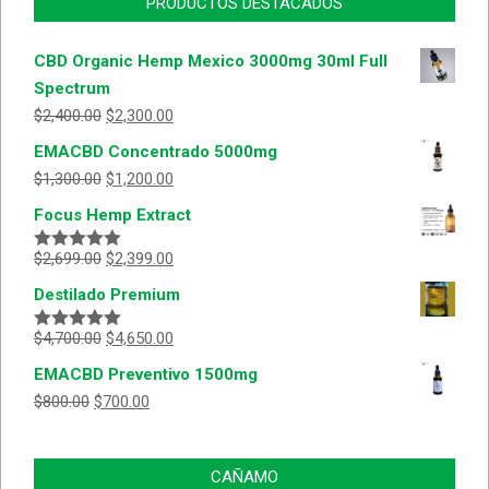
PRODUCTOS DESTACADOS
CBD Organic Hemp Mexico 3000mg 30ml Full
Spectrum
$
2,400.00
$
2,300.00
EMACBD Concentrado 5000mg
$
1,300.00
$
1,200.00
Focus Hemp Extract
$
2,699.00
$
2,399.00
Valorado
con
5.00
de
Destilado Premium
5
$
4,700.00
$
4,650.00
Valorado
con
5.00
de
EMACBD Preventivo 1500mg
5
$
800.00
$
700.00
CAÑAMO