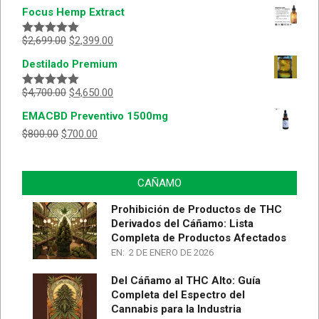
Focus Hemp Extract
$
2,699.00
$
2,399.00
Valorado
con
5.00
de
Destilado Premium
5
$
4,700.00
$
4,650.00
Valorado
con
5.00
de
EMACBD Preventivo 1500mg
5
$
800.00
$
700.00
CAÑAMO
Prohibición de Productos de THC
Derivados del Cáñamo: Lista
Completa de Productos Afectados
EN:
2 DE ENERO DE 2026
Del Cáñamo al THC Alto: Guía
Completa del Espectro del
Cannabis para la Industria