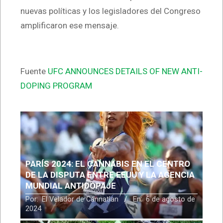
nuevas políticas y los legisladores del Congreso
amplificaron ese mensaje.
Fuente
UFC ANNOUNCES DETAILS OF NEW ANTI-
DOPING PROGRAM
PARÍS 2024: EL CANNABIS EN EL CENTRO
DE LA DISPUTA ENTRE EEUU Y LA AGENCIA
MUNDIAL ANTIDOPAJE
Por:
El Velador de Cannatlan
En:
6 de agosto de
2024