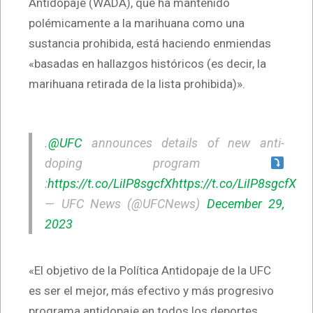
Antidopaje (WADA), que ha mantenido
polémicamente a la marihuana como una
sustancia prohibida, está haciendo enmiendas
«basadas en hallazgos históricos (es decir, la
marihuana retirada de la lista prohibida)».
.
@UFC
announces details of new anti-
doping program
:
https://t.co/LiIP8sgcfX
https://t.co/LiIP8sgcfX
— UFC News (@UFCNews)
December 29,
2023
«El objetivo de la Política Antidopaje de la UFC
es ser el mejor, más efectivo y más progresivo
programa antidopaje en todos los deportes