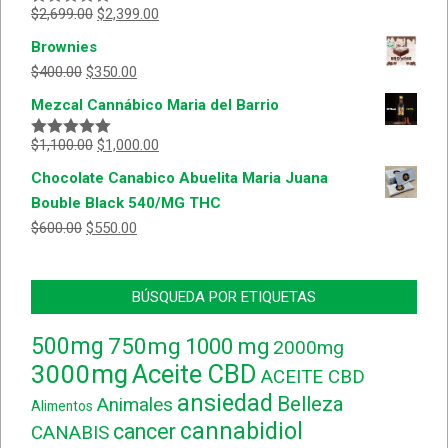
$
2,699.00
$
2,399.00
Valorado
con
5.00
de
Brownies
5
$
400.00
$
350.00
Mezcal Cannábico Maria del Barrio
$
1,100.00
$
1,000.00
Valorado
con
5.00
de
Chocolate Canabico Abuelita Maria Juana
5
Bouble Black 540/MG THC
$
600.00
$
550.00
BÚSQUEDA POR ETIQUETAS
500mg
750mg
1000 mg
2000mg
3000mg
Aceite CBD
ACEITE CBD
ansiedad
Belleza
Animales
Alimentos
cannabidiol
cancer
CANABIS