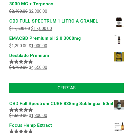
3000 MG + Terpenos
$
2,400.00
$
2,300.00
CBD FULL SPECTRUM 1 LITRO A GRANEL
$
17,500.00
$
17,000.00
EMACBD Premium oil 2.0 3000mg
$
1,200.00
$
1,000.00
Destilado Premium
$
4,700.00
$
4,650.00
Valorado
con
5.00
de
5
OFERTAS
CBD Full Spectrum CURE 888mg Sublingual 60ml
$
1,600.00
$
1,300.00
Valorado
con
5.00
de
Focus Hemp Extract
5