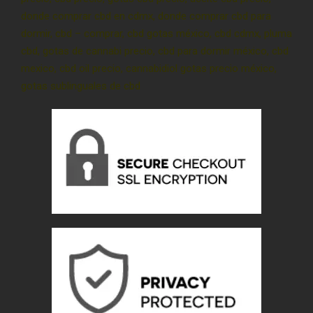
donde comprar cbd en cdmx, donde comprar cbd para
dormir, cbd – comprar, cbd gotas méxico, cbd cdmx, pluma
cbd, gotas de cannabi precio, cbd para dormir méxico, cbd
mexico, cbd oil precio, cannabidiol gotas precio méxico,
gotas sublinguales de cbd