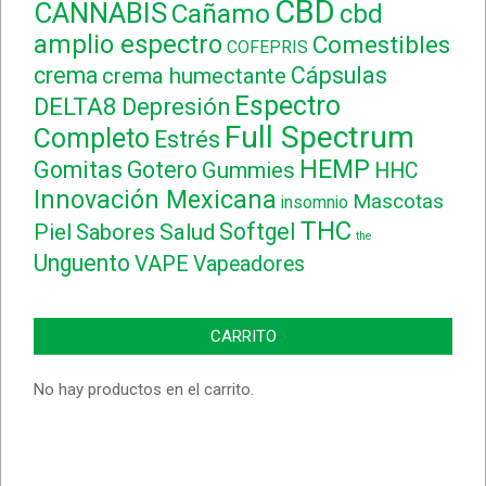
CBD
CANNABIS
Cañamo
cbd
amplio espectro
Comestibles
COFEPRIS
crema
Cápsulas
crema humectante
Espectro
DELTA8
Depresión
Full Spectrum
Completo
Estrés
HEMP
Gomitas
Gotero
Gummies
HHC
Innovación Mexicana
Mascotas
insomnio
THC
Softgel
Piel
Sabores
Salud
the
Unguento
VAPE
Vapeadores
CARRITO
No hay productos en el carrito.