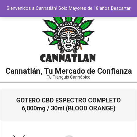
Saltar
Bienvenidos a Cannatlán! Solo Mayores de 18 años
Descartar
al
contenido
Cannatlán, Tu Mercado de Confianza
Tu Tianguis Cannábico
Menú
GOTERO CBD ESPECTRO COMPLETO
de
navegación
6,000mg / 30ml (BLOOD ORANGE)
principal