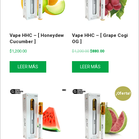
Vape HHC – [ Honeydew
Vape HHC – [ Grape Cogi
Cucumber ]
OG ]
$
1,200.00
$
1,200.00
$
880.00
LEER MÁS
LEER MÁS
¡Oferta!