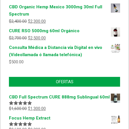
CBD Organic Hemp Mexico 3000mg 30ml Full
Spectrum
$
2,400.00
$
2,300.00
CURE RSO 5000mg 60ml Orgánico
$
2,700.00
$
2,500.00
Consulta Médica a Distancia vía Digital en vivo
(Videollamada ó llamada telefónica)
$
500.00
OFERTAS
CBD Full Spectrum CURE 888mg Sublingual 60ml
$
1,600.00
$
1,300.00
Valorado
con
5.00
de
Focus Hemp Extract
5