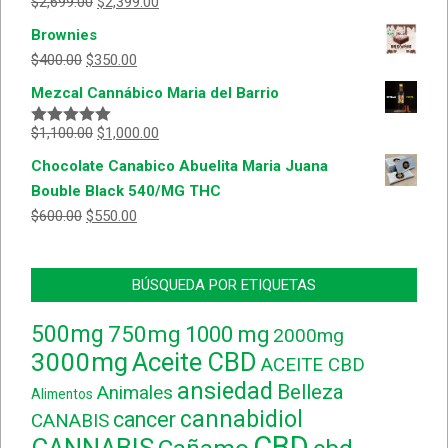
$
2,699.00
$
2,399.00
Valorado
con
5.00
de
Brownies
5
$
400.00
$
350.00
Mezcal Cannábico Maria del Barrio
$
1,100.00
$
1,000.00
Valorado
con
5.00
de
Chocolate Canabico Abuelita Maria Juana
5
Bouble Black 540/MG THC
$
600.00
$
550.00
BÚSQUEDA POR ETIQUETAS
500mg
750mg
1000 mg
2000mg
3000mg
Aceite CBD
ACEITE CBD
ansiedad
Belleza
Animales
Alimentos
cannabidiol
cancer
CANABIS
CBD
CANNABIS