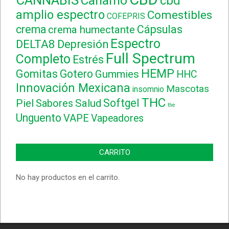
Cañamo
cbd
amplio espectro
Comestibles
COFEPRIS
crema
Cápsulas
crema humectante
Espectro
DELTA8
Depresión
Full Spectrum
Completo
Estrés
HEMP
Gomitas
Gotero
Gummies
HHC
Innovación Mexicana
Mascotas
insomnio
THC
Softgel
Piel
Sabores
Salud
the
Unguento
VAPE
Vapeadores
CARRITO
No hay productos en el carrito.