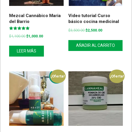
Mezcal Cannábico Maria
Video tutorial Curso
del Barrio
básico cocina medicinal
$
3,500.00
$
2,500.00
Valorado
$
1,100.00
$
1,000.00
con
5.00
de 5
AÑADIR AL CARRITO
LEER MÁS
¡Oferta!
¡Oferta!