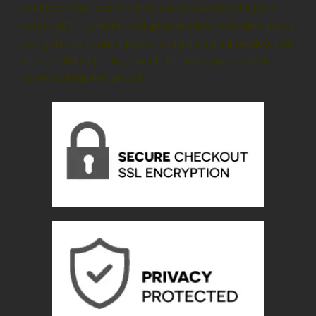
donde comprar cbd en cdmx, donde comprar cbd para
dormir, cbd – comprar, cbd gotas méxico, cbd cdmx, pluma
cbd, gotas de cannabi precio, cbd para dormir méxico, cbd
mexico, cbd oil precio, cannabidiol gotas precio méxico,
gotas sublinguales de cbd