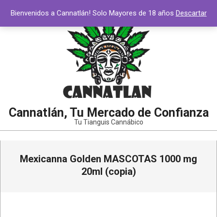
Saltar
Bienvenidos a Cannatlán! Solo Mayores de 18 años
Descartar
al
contenido
Cannatlán, Tu Mercado de Confianza
Tu Tianguis Cannábico
Menú
Mexicanna Golden MASCOTAS 1000 mg
de
navegación
20ml (copia)
principal