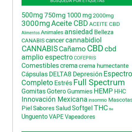
BÚSQUEDA POR ETIQUETAS
500mg
750mg
1000 mg
2000mg
3000mg
Aceite CBD
ACEITE CBD
ansiedad
Belleza
Animales
Alimentos
cannabidiol
cancer
CANABIS
CBD
CANNABIS
Cañamo
cbd
amplio espectro
COFEPRIS
Comestibles
crema
crema humectante
Espectr
DELTA8
Cápsulas
Depresión
Full Spectrum
Completo
Estrés
HEMP
Gomitas
Gotero
Gummies
HHC
Innovación Mexicana
Mascota
insomnio
THC
Softgel
Piel
Sabores
Salud
the
Unguento
VAPE
Vapeadores