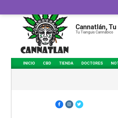
Saltar
al
contenido
Cannatlán, Tu
Tu Tianguis Cannábico
INICIO
CBD
TIENDA
DOCTORES
NOT
Menú
de
navegación
principal