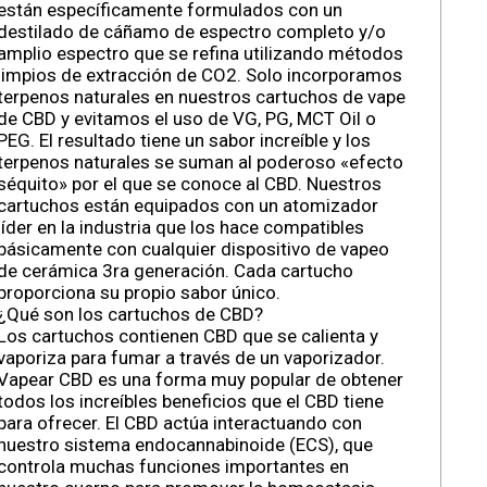
están específicamente formulados con un
destilado de cáñamo de espectro completo y/o
amplio espectro que se refina utilizando métodos
limpios de extracción de CO2. Solo incorporamos
terpenos naturales en nuestros cartuchos de vape
de CBD y evitamos el uso de VG, PG, MCT Oil o
PEG. El resultado tiene un sabor increíble y los
terpenos naturales se suman al poderoso «efecto
séquito» por el que se conoce al CBD. Nuestros
cartuchos están equipados con un atomizador
líder en la industria que los hace compatibles
básicamente con cualquier dispositivo de vapeo
de cerámica 3ra generación. Cada cartucho
proporciona su propio sabor único.
¿Qué son los cartuchos de CBD?
Los cartuchos contienen CBD que se calienta y
vaporiza para fumar a través de un vaporizador.
Vapear CBD es una forma muy popular de obtener
todos los increíbles beneficios que el CBD tiene
para ofrecer. El CBD actúa interactuando con
nuestro sistema endocannabinoide (ECS), que
controla muchas funciones importantes en