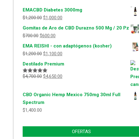
EMACBD Diabetes 3000mg
$
1,200.00
$
1,000.00
Gomitas de Aro de CBD Durazno 500 Mg / 20 Pz
$
700.00
$
600.00
EMA REISHI - con adaptógenos (kosher)
$
1,200.00
$
1,100.00
Destilado Premium
$
4,700.00
$
4,650.00
Valorado
con
5.00
de
5
CBD Organic Hemp Mexico 750mg 30ml Full
Spectrum
$
1,400.00
OFERTAS