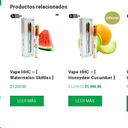
Productos relacionados
¡Oferta!
o
Vape HHC – [
Vape HHC – [
Watermelon Skittles ]
Honeydew Cucumber ]
$
1,200.00
$
1,200.00
$
1,000.00
s
LEER MÁS
LEER MÁS