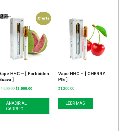
¡Oferta!
Vape HHC – [ Forbbiden
Vape HHC – [ CHERRY
Guava ]
PIE ]
$
1,200.00
$
1,000.00
$
1,200.00
AÑADIR AL
LEER MÁS
CARRITO