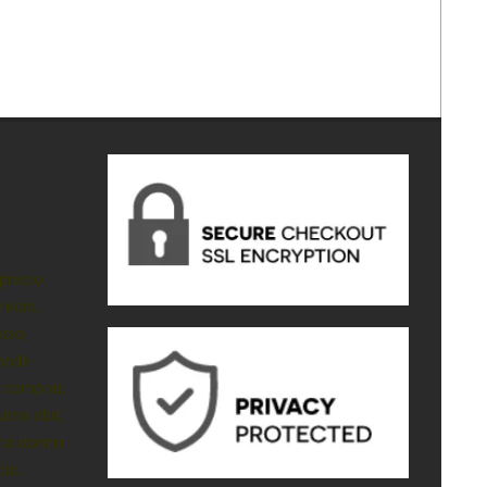
precio
recio,
cio,
onde
 comprar,
luma cbd,
ra dormir
cio,