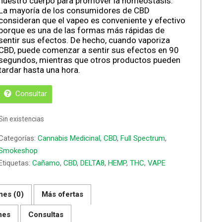
nuestro cuerpo para promover la homeostasis.
La mayoría de los consumidores de CBD
consideran que el vapeo es conveniente y efectivo
porque es una de las formas más rápidas de
sentir sus efectos. De hecho, cuando vaporiza
CBD, puede comenzar a sentir sus efectos en 90
segundos, mientras que otros productos pueden
tardar hasta una hora.
Consultar
Sin existencias
Categorías:
Cannabis Medicinal
,
CBD
,
Full Spectrum
,
Smokeshop
Etiquetas:
Cañamo
,
CBD
,
DELTA8
,
HEMP
,
THC
,
VAPE
nes (0)
Más ofertas
nes
Consultas