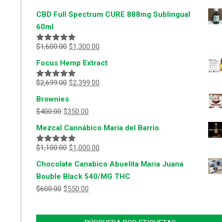
CBD Full Spectrum CURE 888mg Sublingual
60ml
$
1,600.00
$
1,300.00
Valorado
con
5.00
de
Focus Hemp Extract
5
$
2,699.00
$
2,399.00
Valorado
con
5.00
de
Brownies
5
$
400.00
$
350.00
Mezcal Cannábico Maria del Barrio
$
1,100.00
$
1,000.00
Valorado
con
5.00
de
Chocolate Canabico Abuelita Maria Juana
5
Bouble Black 540/MG THC
$
600.00
$
550.00