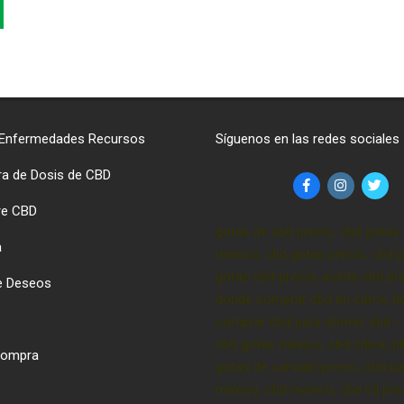
 Enfermedades Recursos
Síguenos en las redes sociales
ra de Dosis de CBD
re CBD
gotas de cbd precio, cbd gotas 
a
méxico, cbd gotas precio, cbd p
gotas cbd precio, aceite cbd pre
de Deseos
donde comprar cbd en cdmx, d
comprar cbd para dormir, cbd –
cbd gotas méxico, cbd cdmx, p
 Compra
gotas de cannabi precio, cbd pa
méxico, cbd mexico, cbd oil pre