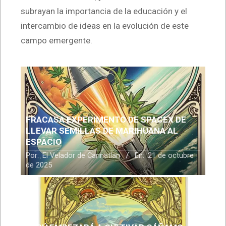
subrayan la importancia de la educación y el
intercambio de ideas en la evolución de este
campo emergente.
FRACASA EXPERIMENTO DE SPACEX DE
LLEVAR SEMILLAS DE MARIHUANA AL
ESPACIO
Por:
El Velador de Cannatlan
En:
21 de octubre
de 2025