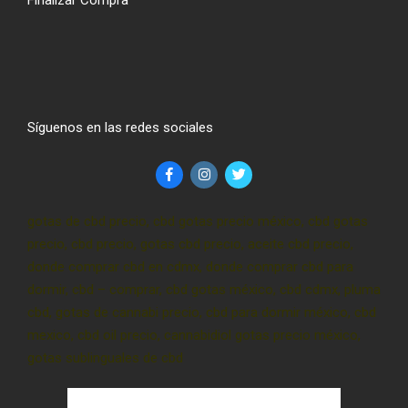
Finalizar Compra
Síguenos en las redes sociales
gotas de cbd precio, cbd gotas precio méxico, cbd gotas
precio, cbd precio, gotas cbd precio, aceite cbd precio,
donde comprar cbd en cdmx, donde comprar cbd para
dormir, cbd – comprar, cbd gotas méxico, cbd cdmx, pluma
cbd, gotas de cannabi precio, cbd para dormir méxico, cbd
mexico, cbd oil precio, cannabidiol gotas precio méxico,
gotas sublinguales de cbd