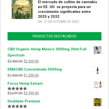
El mercado de cultivo de cannabis
en EE. UU. se proyecta para un
crecimiento significativo entre
2025 y 2032
EN:
21 DE OCTUBRE DE 2025
PRODUCTOS DESTACADOS
CBD Organic Hemp Mexico 3000mg 30ml Full
Spectrum
$
2,400.00
$
2,300.00
EMACBD Concentrado 5000mg
$
1,300.00
$
1,200.00
Focus Hemp Extract
$
2,699.00
$
2,399.00
Valorado
con
5.00
de
Destilado Premium
5