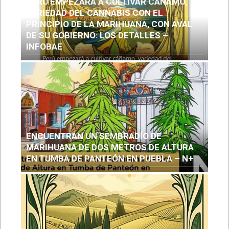
PERÚ EMPEZARÁ A CULTIVAR CÁÑAMO,
VARIEDAD DEL CANNABIS CON EL
PRINCIPIO DE LA MARIHUANA, CON AVAL
DE SU GOBIERNO: LOS DETALLES –
INFOBAE
ENCUENTRAN UN SEMBRADÍO DE
MARIHUANA DE DOS METROS DE ALTURA
EN TUMBA DE PANTEÓN EN PUEBLA – N+