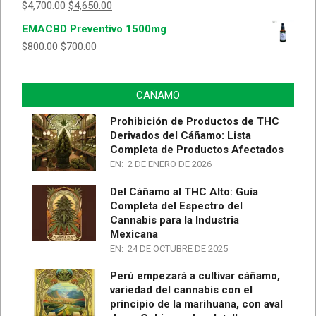
$
4,700.00
$
4,650.00
Valorado
con
5.00
de
EMACBD Preventivo 1500mg
5
$
800.00
$
700.00
CAÑAMO
Prohibición de Productos de THC
Derivados del Cáñamo: Lista
Completa de Productos Afectados
EN:
2 DE ENERO DE 2026
Del Cáñamo al THC Alto: Guía
Completa del Espectro del
Cannabis para la Industria
Mexicana
EN:
24 DE OCTUBRE DE 2025
Perú empezará a cultivar cáñamo,
variedad del cannabis con el
principio de la marihuana, con aval