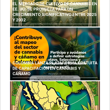
EL MERCADO DE CULTIVO DE CANNABIS EN
EE. UU. SE PROYECTA PARA UN
CRECIMIENTO SIGNIFICATIVO ENTRE 2025
Y 2032
COLOMBIA LANZA PLATAFORMA GRATUITA
DE CAPACITACIÓN EN CANNABIS Y
CÁÑAMO