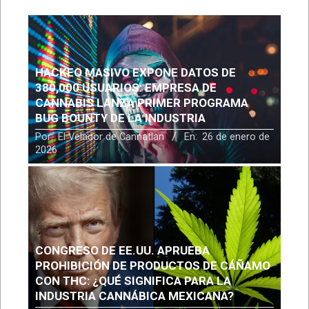
HACKEO MASIVO EXPONE DATOS DE
380,000 USUARIOS: EMPRESA DE
CANNABIS LANZA PRIMER PROGRAMA
BUG BOUNTY DE LA INDUSTRIA
Por:
El Velador de Cannatlan
En:
26 de enero de
2026
CONGRESO DE EE.UU. APRUEBA
PROHIBICIÓN DE PRODUCTOS DE CÁÑAMO
CON THC: ¿QUÉ SIGNIFICA PARA LA
INDUSTRIA CANNÁBICA MEXICANA?