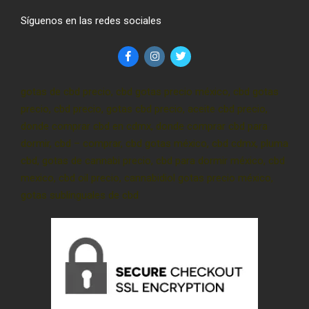
Síguenos en las redes sociales
gotas de cbd precio, cbd gotas precio méxico, cbd gotas
precio, cbd precio, gotas cbd precio, aceite cbd precio,
donde comprar cbd en cdmx, donde comprar cbd para
dormir, cbd – comprar, cbd gotas méxico, cbd cdmx, pluma
cbd, gotas de cannabi precio, cbd para dormir méxico, cbd
mexico, cbd oil precio, cannabidiol gotas precio méxico,
gotas sublinguales de cbd