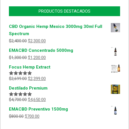
PRODUCTOS DESTACADOS
CBD Organic Hemp Mexico 3000mg 30ml Full
Spectrum
$
2,400.00
$
2,300.00
EMACBD Concentrado 5000mg
$
1,300.00
$
1,200.00
Focus Hemp Extract
$
2,699.00
$
2,399.00
Valorado
con
5.00
de
Destilado Premium
5
$
4,700.00
$
4,650.00
Valorado
con
5.00
de
EMACBD Preventivo 1500mg
5
$
800.00
$
700.00