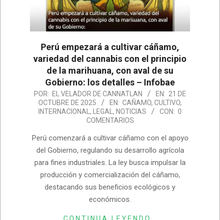
Perú empezará a cultivar cáñamo,
variedad del cannabis con el principio
de la marihuana, con aval de su
Gobierno: los detalles – Infobae
2025-
POR:
EL VELADOR DE CANNATLAN
EN:
21 DE
OCTUBRE DE 2025
EN:
CAÑAMO
,
CULTIVO
,
10-
INTERNACIONAL
,
LEGAL
,
NOTICIAS
CON:
0
21
COMENTARIOS
Perú comenzará a cultivar cáñamo con el apoyo
del Gobierno, regulando su desarrollo agrícola
para fines industriales. La ley busca impulsar la
producción y comercialización del cáñamo,
destacando sus beneficios ecológicos y
económicos.
CONTINUA LEYENDO…