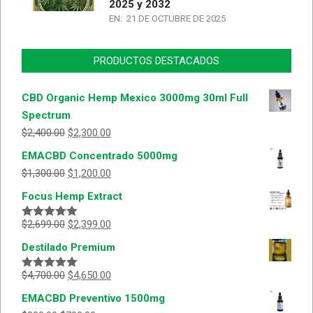
2025 y 2032
EN:
21 DE OCTUBRE DE 2025
PRODUCTOS DESTACADOS
CBD Organic Hemp Mexico 3000mg 30ml Full
Spectrum
$
2,400.00
$
2,300.00
EMACBD Concentrado 5000mg
$
1,300.00
$
1,200.00
Focus Hemp Extract
$
2,699.00
$
2,399.00
Valorado
con
5.00
de
Destilado Premium
5
$
4,700.00
$
4,650.00
Valorado
con
5.00
de
EMACBD Preventivo 1500mg
5