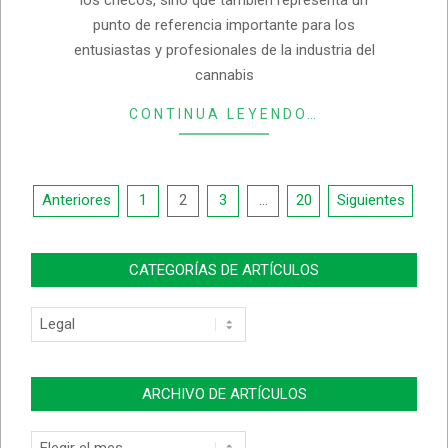
punto de referencia importante para los
entusiastas y profesionales de la industria del
cannabis
CONTINUA LEYENDO…
Navegación
Anteriores
1
2
3
…
20
Siguientes
de
entradas
CATEGORÍAS DE ARTÍCULOS
Categorías
de
Artículos
ARCHIVO DE ARTÍCULOS
Archivo