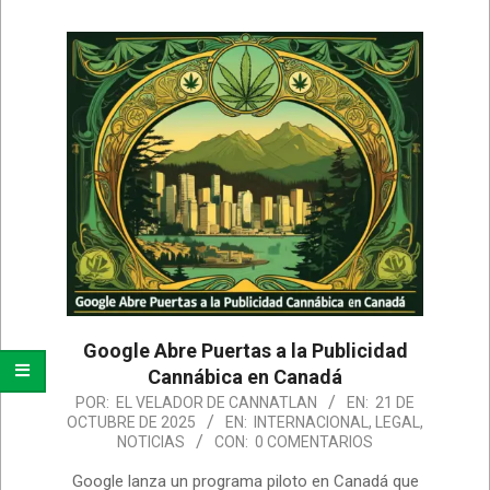
Google Abre Puertas a la Publicidad
Cannábica en Canadá
2025-
POR:
EL VELADOR DE CANNATLAN
EN:
21 DE
OCTUBRE DE 2025
EN:
INTERNACIONAL
,
LEGAL
,
10-
NOTICIAS
CON:
0 COMENTARIOS
21
Google lanza un programa piloto en Canadá que