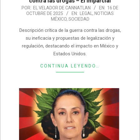
contra las drogas – El Imparcial
2025-
POR:
EL VELADOR DE CANNATLAN
EN:
16 DE
OCTUBRE DE 2025
EN:
LEGAL
,
NOTICIAS
10-
MÉXICO
,
SOCIEDAD
16
Descripción crítica de la guerra contra las drogas,
su ineficacia y propuestas de legalización y
regulación, destacando el impacto en México y
Estados Unidos.
CONTINUA LEYENDO…