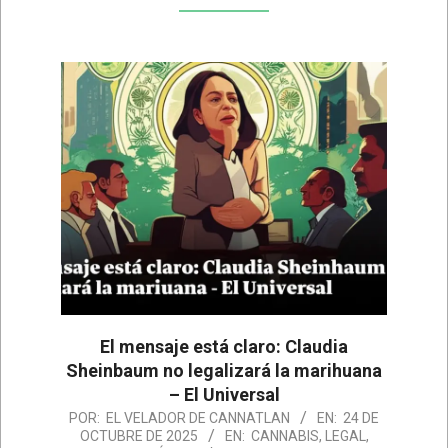
El mensaje está claro: Claudia
Sheinbaum no legalizará la marihuana
– El Universal
2025-
POR:
EL VELADOR DE CANNATLAN
EN:
24 DE
OCTUBRE DE 2025
EN:
CANNABIS
,
LEGAL
,
10-