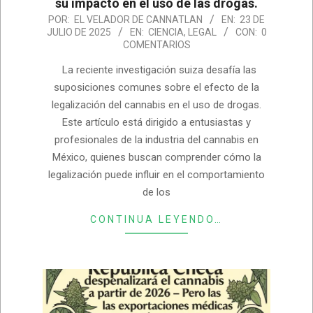
su impacto en el uso de las drogas.
2025-
POR:
EL VELADOR DE CANNATLAN
EN:
23 DE
JULIO DE 2025
EN:
CIENCIA
,
LEGAL
CON:
0
07-
COMENTARIOS
23
La reciente investigación suiza desafía las
suposiciones comunes sobre el efecto de la
legalización del cannabis en el uso de drogas.
Este artículo está dirigido a entusiastas y
profesionales de la industria del cannabis en
México, quienes buscan comprender cómo la
legalización puede influir en el comportamiento
de los
CONTINUA LEYENDO…