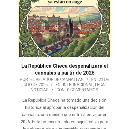
La República Checa despenalizará el
cannabis a partir de 2026
2025-
POR:
EL VELADOR DE CANNATLAN
EN:
21 DE
JULIO DE 2025
EN:
INTERNACIONAL
,
LEGAL
,
07-
NOTICIAS
CON:
0 COMENTARIOS
21
La República Checa ha tomado una decisión
histórica al aprobar la despenalización del
cannabis, una medida que entrará en vigor en
2026. Esta noticia no solo es significativa para
los checos, sino que también representa un