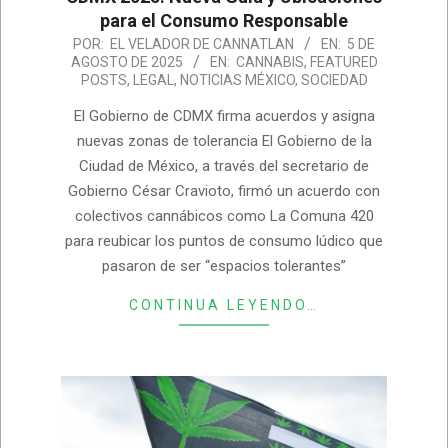
para el Consumo Responsable
2025-
POR:
EL VELADOR DE CANNATLAN
EN:
5 DE
AGOSTO DE 2025
EN:
CANNABIS
,
FEATURED
08-
POSTS
,
LEGAL
,
NOTICIAS MÉXICO
,
SOCIEDAD
05
El Gobierno de CDMX firma acuerdos y asigna
nuevas zonas de tolerancia El Gobierno de la
Ciudad de México, a través del secretario de
Gobierno César Cravioto, firmó un acuerdo con
colectivos cannábicos como La Comuna 420
para reubicar los puntos de consumo lúdico que
pasaron de ser “espacios tolerantes”
CONTINUA LEYENDO…