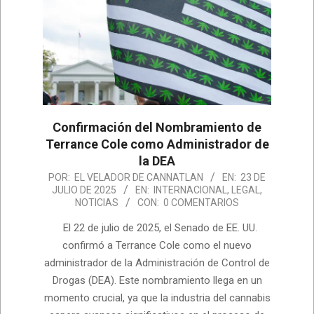
Confirmación del Nombramiento de
Terrance Cole como Administrador de
la DEA
2025-
POR:
EL VELADOR DE CANNATLAN
EN:
23 DE
JULIO DE 2025
EN:
INTERNACIONAL
,
LEGAL
,
07-
NOTICIAS
CON:
0 COMENTARIOS
23
El 22 de julio de 2025, el Senado de EE. UU.
confirmó a Terrance Cole como el nuevo
administrador de la Administración de Control de
Drogas (DEA). Este nombramiento llega en un
momento crucial, ya que la industria del cannabis