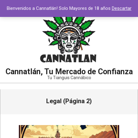
Saltar
Bienvenidos a Cannatlán! Solo Mayores de 18 años
Descartar
al
contenido
Cannatlán, Tu Mercado de Confianza
Tu Tianguis Cannábico
Menú
Legal
(Página 2)
de
navegación
principal