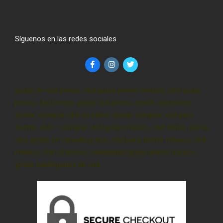
Síguenos en las redes sociales
gotas de cbd precio, cbd gotas precio méxico, cbd gotas
precio, cbd precio, gotas cbd precio, aceite cbd precio,
donde comprar cbd en cdmx, donde comprar cbd para
dormir, cbd – comprar, cbd gotas méxico, cbd cdmx, pluma
cbd, gotas de cannabi precio, cbd para dormir méxico, cbd
mexico, cbd oil precio, cannabidiol gotas precio méxico,
gotas sublinguales de cbd