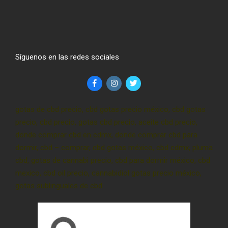
Síguenos en las redes sociales
gotas de cbd precio, cbd gotas precio méxico, cbd gotas
precio, cbd precio, gotas cbd precio, aceite cbd precio,
donde comprar cbd en cdmx, donde comprar cbd para
dormir, cbd – comprar, cbd gotas méxico, cbd cdmx, pluma
cbd, gotas de cannabi precio, cbd para dormir méxico, cbd
mexico, cbd oil precio, cannabidiol gotas precio méxico,
gotas sublinguales de cbd