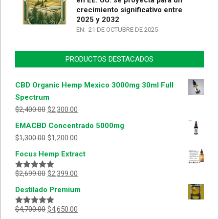
crecimiento significativo entre
2025 y 2032
EN:
21 DE OCTUBRE DE 2025
PRODUCTOS DESTACADOS
CBD Organic Hemp Mexico 3000mg 30ml Full
Spectrum
$
2,400.00
$
2,300.00
EMACBD Concentrado 5000mg
$
1,300.00
$
1,200.00
Focus Hemp Extract
$
2,699.00
$
2,399.00
Valorado
con
5.00
de
Destilado Premium
5
$
4,700.00
$
4,650.00
Valorado
con
5.00
de