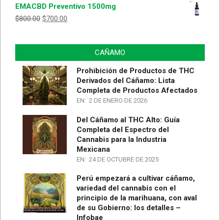
EMACBD Preventivo 1500mg
5
$
800.00
$
700.00
CAÑAMO
Prohibición de Productos de THC
Derivados del Cáñamo: Lista
Completa de Productos Afectados
EN:
2 DE ENERO DE 2026
Del Cáñamo al THC Alto: Guía
Completa del Espectro del
Cannabis para la Industria
Mexicana
EN:
24 DE OCTUBRE DE 2025
Perú empezará a cultivar cáñamo,
variedad del cannabis con el
principio de la marihuana, con aval
de su Gobierno: los detalles –
Infobae