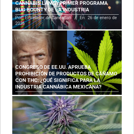
CANNABIS LANZA PRIMER PROGRAMA
BUG BOUNTY DE LA INDUSTRIA
Por:
El Velador de Cannatlan
En:
26 de enero de
2026
CONGRESO DE EE.UU. APRUEBA
PROHIBICIÓN DE PRODUCTOS DE CÁÑAMO
CON THC: ¿QUÉ SIGNIFICA PARA LA
INDUSTRIA CANNÁBICA MEXICANA?