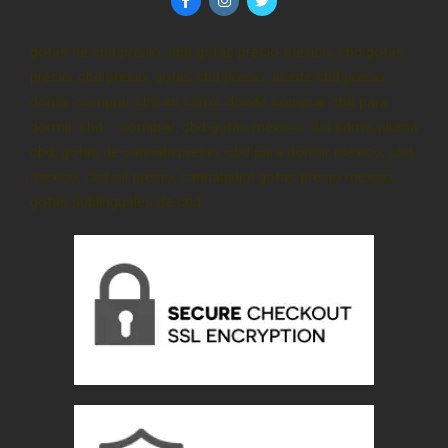
gotas de cbd precio, cbd gotas precio méxico, cbd gotas
precio, cbd precio, gotas cbd precio, aceite cbd precio,
donde comprar cbd en cdmx, donde comprar cbd para
dormir, cbd – comprar, cbd gotas méxico, cbd cdmx, pluma
cbd, gotas de cannabi precio, cbd para dormir méxico, cbd
mexico, cbd oil precio, cannabidiol gotas precio méxico,
gotas sublinguales de cbd