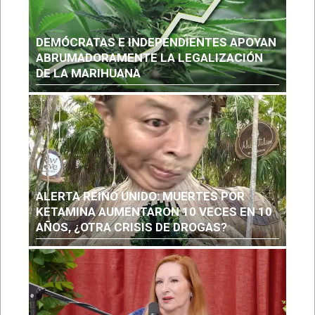
DEMÓCRATAS E INDEPENDIENTES APOYAN
ABRUMADORAMENTE LA LEGALIZACIÓN
DE LA MARIHUANA
ALERTA REINO UNIDO: MUERTES POR
KETAMINA AUMENTARON 10 VECES EN 10
AÑOS, ¿OTRA CRISIS DE DROGAS?