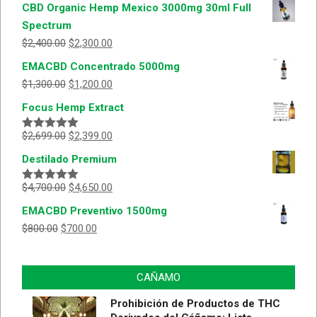
CBD Organic Hemp Mexico 3000mg 30ml Full
Spectrum
$
2,400.00
$
2,300.00
EMACBD Concentrado 5000mg
$
1,300.00
$
1,200.00
Focus Hemp Extract
$
2,699.00
$
2,399.00
Valorado
con
5.00
de
Destilado Premium
5
$
4,700.00
$
4,650.00
Valorado
con
5.00
de
EMACBD Preventivo 1500mg
5
$
800.00
$
700.00
CAÑAMO
Prohibición de Productos de THC