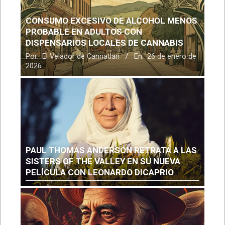
CONSUMO EXCESIVO DE ALCOHOL MENOS
PROBABLE EN ADULTOS CON
DISPENSARIOS LOCALES DE CANNABIS
Por:
El Velador de Cannatlan
En:
26 de enero de
2026
PAUL THOMAS ANDERSON RETRATA A LAS
SISTERS OF THE VALLEY EN SU NUEVA
PELÍCULA CON LEONARDO DICAPRIO