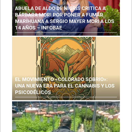
ABUELA DE ALDO DE NIGRIS CRITICA A
BÁRBARA MORI POR PONER A FUMAR
MARIHUANA A SERGIO MAYER MORI A LOS
14 AÑOS – INFOBAE
EL MOVIMIENTO «COLORADO SOBRIO»:
UNA NUEVA ERA PARA EL CANNABIS Y LOS
PSICODÉLICOS