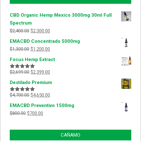
CBD Organic Hemp Mexico 3000mg 30ml Full
Spectrum
$
2,400.00
$
2,300.00
EMACBD Concentrado 5000mg
$
1,300.00
$
1,200.00
Focus Hemp Extract
$
2,699.00
$
2,399.00
Valorado
con
5.00
de
Destilado Premium
5
$
4,700.00
$
4,650.00
Valorado
con
5.00
de
EMACBD Preventivo 1500mg
5
$
800.00
$
700.00
CAÑAMO