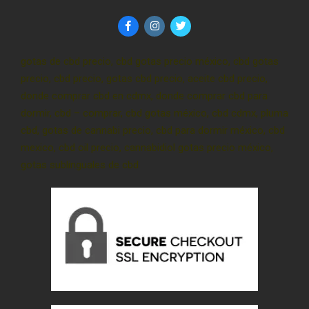
gotas de cbd precio, cbd gotas precio méxico, cbd gotas
precio, cbd precio, gotas cbd precio, aceite cbd precio,
donde comprar cbd en cdmx, donde comprar cbd para
dormir, cbd – comprar, cbd gotas méxico, cbd cdmx, pluma
cbd, gotas de cannabi precio, cbd para dormir méxico, cbd
mexico, cbd oil precio, cannabidiol gotas precio méxico,
gotas sublinguales de cbd