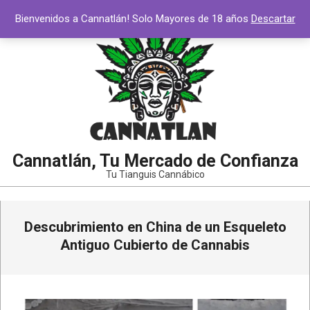
Saltar
Bienvenidos a Cannatlán! Solo Mayores de 18 años
Descartar
al
contenido
Cannatlán, Tu Mercado de Confianza
Tu Tianguis Cannábico
Menú
Descubrimiento en China de un Esqueleto
de
navegación
Antiguo Cubierto de Cannabis
principal