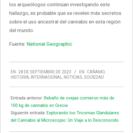
los arqueólogos continúan investigando este
hallazgo, es probable que se revelen más secretos
sobre el uso ancestral del cannabis en esta región
del mundo.
Fuente:
National Geographic
2023-
EN:
28 DE SEPTIEMBRE DE 2023
EN:
CAÑAMO
,
09-
HISTORIA
,
INTERNACIONAL
,
NOTICIAS
,
SOCIEDAD
28
Entrada anterior:
Rebaño de ovejas comieron más de
100 kg de cannabis en Grecia
Siguiente entrada:
Explorando los Tricomas Glandulares
del Cannabis al Microscopio: Un Viaje a lo Desconocido